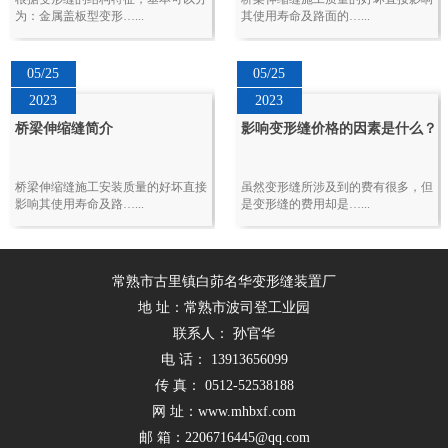
为：金属盖板型变形…...
其使用寿命及路面的…...
05/25
05/25
2023
2023
桥梁伸缩缝简介
影响变形缝价格的因素是什么？
桥梁伸缩缝施工安装质量的好坏直接
虽然变形缝所涉及到的费有很多，但
影响其使用寿命及路…...
是变形缝的费用却是…...
常熟市古里镇白茆名华变形缝装置厂
地 址：常熟市波司登工业园
联系人： 孙官华
电 话： 13913656099
传 真： 0512-52538188
网 址：www.mhbxf.com
邮 箱：2206716445@qq.com