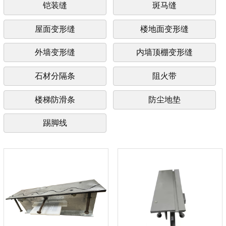
铠装缝
斑马缝
屋面变形缝
楼地面变形缝
外墙变形缝
内墙顶棚变形缝
石材分隔条
阻火带
楼梯防滑条
防尘地垫
踢脚线