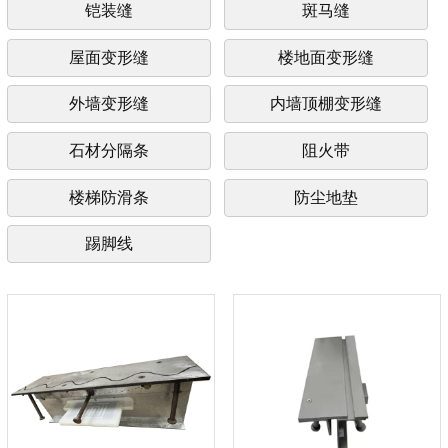
铠装缝
斑马缝
屋面变形缝
楼地面变形缝
外墙变形缝
内墙顶棚变形缝
石材分隔条
阻火带
楼梯防滑条
防尘地垫
踢脚线