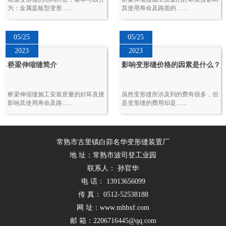
为：金属盖板型变形…...
其使用寿命及路面的…...
05/25
05/25
2023
2023
桥梁伸缩缝简介
影响变形缝价格的因素是什么？
桥梁伸缩缝施工安装质量的好坏直接
虽然变形缝所涉及到的费有很多，但
影响其使用寿命及路…...
是变形缝的费用却是…...
常熟市古里镇白茆名华变形缝装置厂
地 址：常熟市波司登工业园
联系人： 孙官华
电 话： 13913656099
传 真： 0512-52538188
网 址：www.mhbxf.com
邮 箱：2206716445@qq.com