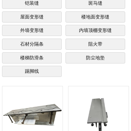
铠装缝
斑马缝
屋面变形缝
楼地面变形缝
外墙变形缝
内墙顶棚变形缝
石材分隔条
阻火带
楼梯防滑条
防尘地垫
踢脚线