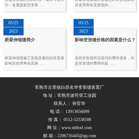
为：金属盖板型变形…...
其使用寿命及路面的…...
05/25
05/25
2023
2023
桥梁伸缩缝简介
影响变形缝价格的因素是什么？
桥梁伸缩缝施工安装质量的好坏直接
虽然变形缝所涉及到的费有很多，但
影响其使用寿命及路…...
是变形缝的费用却是…...
常熟市古里镇白茆名华变形缝装置厂
地 址：常熟市波司登工业园
联系人： 孙官华
电 话： 13913656099
传 真： 0512-52538188
网 址：www.mhbxf.com
邮 箱：2206716445@qq.com